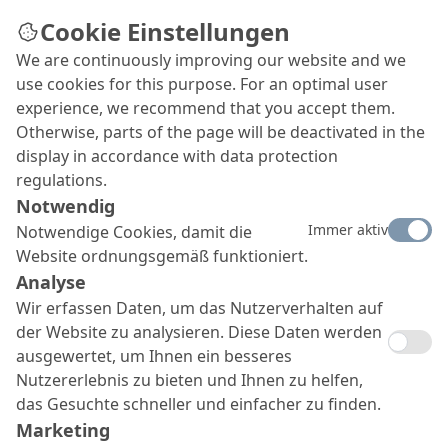
Cookie Einstellungen
We are continuously improving our website and we
Karriere
use cookies for this purpose. For an optimal user
Mitarbeiter mit Kopf, Herz und der richtigen
experience, we recommend that you accept them.
Motivation sind bei MC stets in allen Bereichen des
Otherwise, parts of the page will be deactivated in the
Unternehmens willkommen.
display in accordance with data protection
regulations.
Notwendig
Immer aktiv
Notwendige Cookies, damit die
Website ordnungsgemäß funktioniert.
Analyse
Wir erfassen Daten, um das Nutzerverhalten auf
der Website zu analysieren. Diese Daten werden
ausgewertet, um Ihnen ein besseres
Nutzererlebnis zu bieten und Ihnen zu helfen,
das Gesuchte schneller und einfacher zu finden.
Marketing