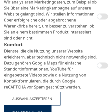
Wir analysieren Marketingdaten, zum Beispiel ob
Nr.
Aufbau
Produktname
Sie über eine Marketingkampagne auf unsere
Website gelangt sind. Wir stellen Informationen
1
Grundierung I
MC-DUR TopSpeed SC
über erfolgreiche oder abgebrochene
Warenkörbe bereit, um besser zu verstehen, ob
je nach Material (siehe
2
Grundierung II
Primerliste)
Sie an einem bestimmten Produkt interessiert
sind oder nicht.
3
Dichtungsschicht
MC-DUR TopSpeed flex plus
Komfort
4
Gewebevlies
MC-Floor Tex
Dienste, die die Nutzung unserer Website
erleichtern, aber technisch nicht notwendig sind.
MC-DUR TopSpeed + QS-
Dazu gehören Google Maps für einfache
5
Verschleißschicht
Abstreuung
Suche ...
Standortinformationen, YouTube für
eingebettete Videos sowie die Nutzung von
6
Kopfversiegelung
MC-DUR TopSpeed
Kontaktformularen, die durch Google
reCAPTCHA vor Spam geschützt werden.
WERKZEUGE
AUSWAHL AKZEPTIEREN
ALLE AKZEPTIEREN