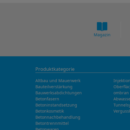
Magazin
Produktkategorie
Altbau und Mauerwerk
Injektio
Bauteilverstärkung
Oberflä
Bauwerksabdichtungen
ombran 
Betonfasern
Abwasse
Betoninstandsetzung
Tunnels
Betonkosmetik
Verguss
Betonnachbehandlung
Betontrennmittel
Betonwaren