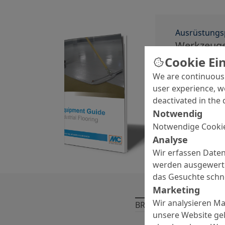
Ausrüstungs
Werkzeuge
von Indus
Cookie Ei
We are continuousl
user experience, w
PDF
deactivated in the 
Notwendig
Notwendige Cookie
Analyse
Wir erfassen Daten
werden ausgewertet
das Gesuchte schne
Marketing
Wir analysieren M
BROSCHÜREN
unsere Website gel