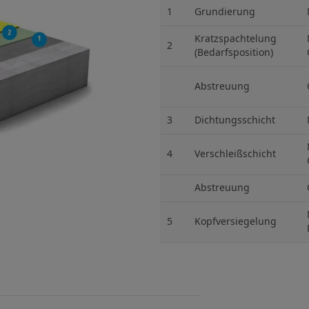
Hydrophobierungen & Imprägnierungen
1
Grundierung
Injektionssysteme
Kratzspachtelung
2
(Bedarfsposition)
Oberflächenschutz
ombran - Unterirdische Abwassersysteme
Abstreuung
Tunnelsysteme
3
Dichtungsschicht
Vergussbeton & Vergussmörtel
4
Verschleißschicht
Menü schließen
Abstreuung
5
Kopfversiegelung