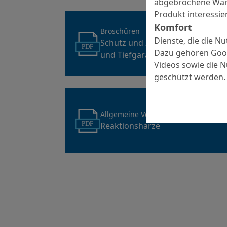
abgebrochene Ware
Produkt interessier
Komfort
Broschüren
Dienste, die die N
Schutz und Instandhaltung von 
PDF
Dazu gehören Goog
und Tiefgaragen
Videos sowie die 
geschützt werden.
Allgemeine Verarbeitungshinweise
Reaktionsharze
PDF