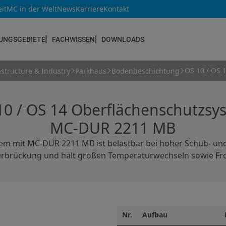
it
MC in der Welt
News
Karriere
Kontakt
UNGSGEBIETE
FACHWISSEN
DOWNLOADS
OS 10 / OS
astructure & Industry
Parkhaus
Bodenbeschichtung
NEUBAU & INSTANDSETZUNG
Altbau & Mauerwerk
10 / OS 14 Oberflächenschutzsy
Bauteilverstärkung
MC-DUR 2211 MB
Bauwerksabdichtungen
tem mit
MC-DUR
2211 MB ist belastbar bei hoher Schub- und
Betoninstandsetzung
rbrückung und hält großen Temperaturwechseln sowie Fro
Betonkosmetik
Bodenbeschichtungen
Estrichsysteme
Nr.
Aufbau
Fugendichtstoffe