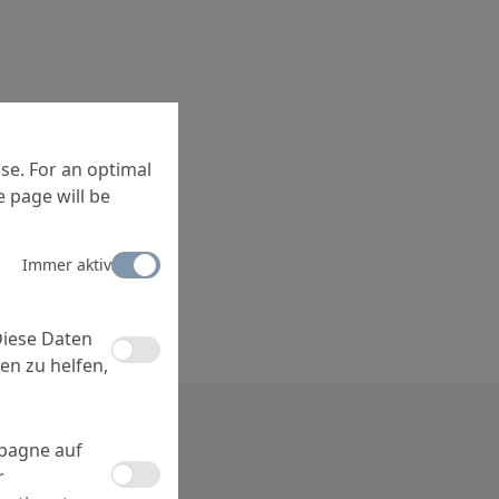
se. For an optimal
 page will be
Immer aktiv
Diese Daten
en zu helfen,
mpagne auf
r