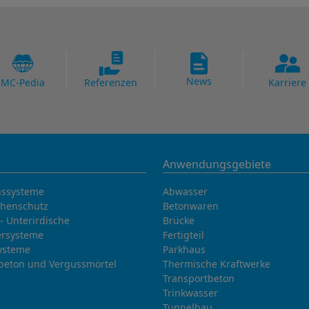
News
MC-Pedia
Referenzen
Karriere
Anwendungsgebiete
nssysteme
Abwasser
chenschutz
Betonwaren
- Unterirdische
Brücke
rsysteme
Fertigteil
ysteme
Parkhaus
beton und Vergussmörtel
Thermische Kraftwerke
Transportbeton
Trinkwasser
Tunnelbau