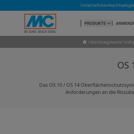
Unternehmen
Nachhaltigke
PRODUKTE
ANWEND
Marktsegmente
Infr
BETONHERSTELLUNG
Betonfasern
Produktübersicht
OS 
Betonnachbehandlung
Betontrennmittel
Das OS 10 / OS 14 Oberflächenschutzsys
Betonwaren
Anforderungen an die Rissübe
Betonzusatzmittel