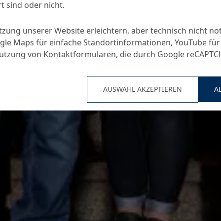
t sind oder nicht.
utzung unserer Website erleichtern, aber technisch nicht no
le Maps für einfache Standortinformationen, YouTube für
Nutzung von Kontaktformularen, die durch Google reCAPT
AUSWAHL AKZEPTIEREN
A