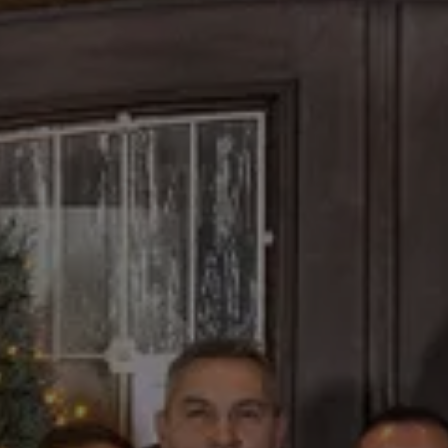
Hydrophobierungen & Imprägnierungen
Injektionssysteme
Oberflächenschutz
ombran - Unterirdische Abwassersysteme
Tunnelsysteme
Vergussbeton & Vergussmörtel
Menü schließen