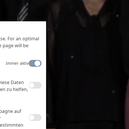
se. For an optimal
 page will be
Immer aktiv
Diese Daten
en zu helfen,
mpagne auf
r
bestimmten