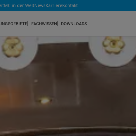
it
MC in der Welt
News
Karriere
Kontakt
UNGSGEBIETE
FACHWISSEN
DOWNLOADS
NEUBAU & INSTANDSETZUNG
Altbau & Mauerwerk
Bauteilverstärkung
Bauwerksabdichtungen
Betoninstandsetzung
Betonkosmetik
Bodenbeschichtungen
Estrichsysteme
Fugendichtstoffe