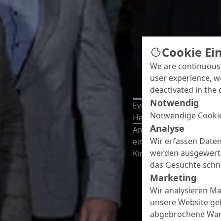
Cookie Ei
We are continuousl
user experience, w
deactivated in the 
Notwendig
Events
Notwendige Cookie
Herzliche Glückwünsch
Analyse
Am 4. Dezember 2025 wu
Wir erfassen Daten
eines festlichen Abend
werden ausgewertet
Kirchhellen geehrt.
das Gesuchte schne
Marketing
Wir analysieren M
unsere Website gel
abgebrochene Ware