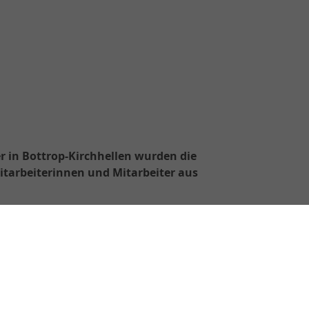
r in Bottrop-Kirchhellen wurden die
itarbeiterinnen und Mitarbeiter aus
üller eröffnete den Abend mit herzlichen
schließend würdigten die Geschäfts- und
nd jeden Jubilar persönlich und dankten für
t und das besondere Engagement für das
 genossen die Geehrten ein köstliches