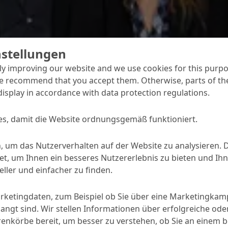
nstellungen
y improving our website and we use cookies for this purpo
e recommend that you accept them. Otherwise, parts of the
display in accordance with data protection regulations.
s, damit die Website ordnungsgemäß funktioniert.
e zum Betriebsjubiläum
rden die diesjährigen Jubilare im Rahmen
, um das Nutzerverhalten auf der Website zu analysieren. 
essens im Gasthof Berger in Bottrop-
, um Ihnen ein besseres Nutzererlebnis zu bieten und Ihn
ller und einfacher zu finden.
arketingdaten, zum Beispiel ob Sie über eine Marketingka
angt sind. Wir stellen Informationen über erfolgreiche ode
nkörbe bereit, um besser zu verstehen, ob Sie an einem 