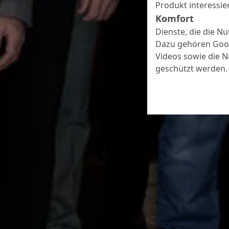
Produkt interessier
Komfort
Dienste, die die N
Dazu gehören Goog
Videos sowie die 
geschützt werden.