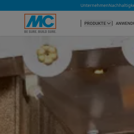
Unternehmen
Nachhaltigke
PRODUKTE
ANWEND
BETONHERSTELLUNG
Betonfasern
Produktübersicht
Betonnachbehandlung
Betontrennmittel
Betonwaren
Betonzusatzmittel