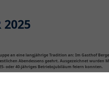
 2025
ppe an eine langjährige Tradition an: Im Gasthof Berge
festlichen Abendessens geehrt. Ausgezeichnet wurden M
 25- oder 40-jähriges Betriebsjubiläum feiern konnten.
Geschäftsführer Nicolaus M. M
Worten der Wertschätzung. An
Bereichsleiter jede Jubilarin u
die langjährige Verbundenhei
Unternehmen. Neben Präsenten