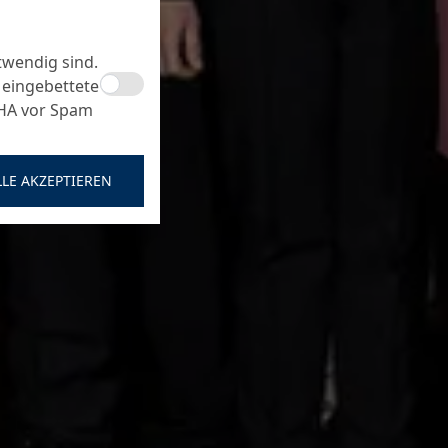
twendig sind.
 eingebettete
CHA vor Spam
LLE AKZEPTIEREN