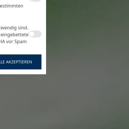
bestimmten
twendig sind.
 eingebettete
CHA vor Spam
LLE AKZEPTIEREN