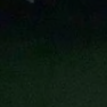
Hydrophobierungen & Imprägnierungen
Injektionssysteme
Oberflächenschutz
ombran - Unterirdische Abwassersysteme
Tunnelsysteme
Vergussbeton & Vergussmörtel
Menü schließen