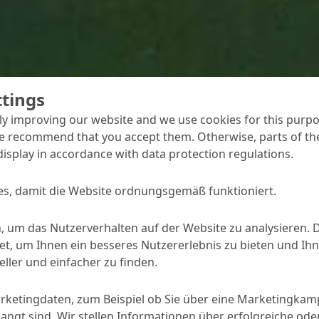
ttings
y improving our website and we use cookies for this purpo
e recommend that you accept them. Otherwise, parts of the
display in accordance with data protection regulations.
/Mineral-Hybrid-Bodensystem
 200 AS und MC-DUR PowerCoat 260 AS hat
itfähige Industriebodenlösung entwickelt.
s, damit die Website ordnungsgemäß funktioniert.
, um das Nutzerverhalten auf der Website zu analysieren. 
, um Ihnen ein besseres Nutzererlebnis zu bieten und Ihn
ller und einfacher zu finden.
arketingdaten, zum Beispiel ob Sie über eine Marketingka
angt sind. Wir stellen Informationen über erfolgreiche ode