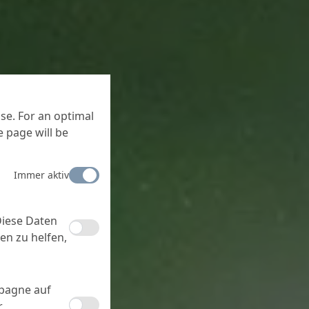
se. For an optimal
 page will be
Immer aktiv
Diese Daten
en zu helfen,
mpagne auf
r