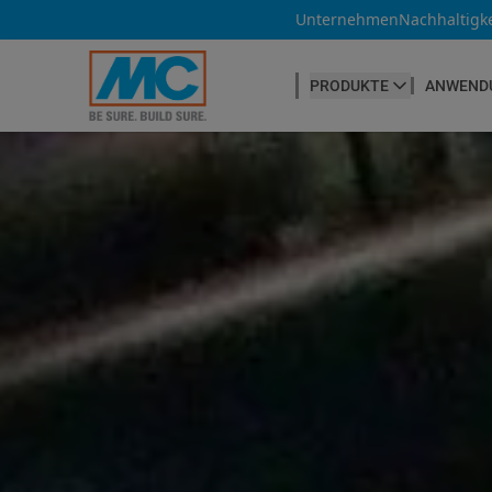
Unternehmen
Nachhaltigke
PRODUKTE
ANWEND
BETONHERSTELLUNG
Betonfasern
Produktübersicht
Betonnachbehandlung
Betontrennmittel
Betonwaren
Betonzusatzmittel