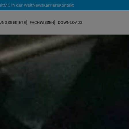
it
MC in der Welt
News
Karriere
Kontakt
UNGSGEBIETE
FACHWISSEN
DOWNLOADS
NEUBAU & INSTANDSETZUNG
Altbau & Mauerwerk
Bauteilverstärkung
Bauwerksabdichtungen
Betoninstandsetzung
Betonkosmetik
Bodenbeschichtungen
Estrichsysteme
Fugendichtstoffe