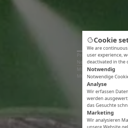
Cookie se
We are continuousl
user experience, w
Pressemitteilungen
deactivated in the 
Neu: Ableitfähiges PU
Notwendig
Mit MC-DUR PowerCoat
MC-Bauchemie eine able
Notwendige Cookie
Analyse
Wir erfassen Daten
werden ausgewertet
das Gesuchte schne
Marketing
Wir analysieren M
unsere Website gel