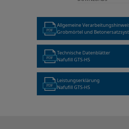
Allgemeine Verarbeitungshinwe
PDF
Grobmörtel und Betonersatzsys
Technische Datenblätter
PDF
Nafufill GTS-HS
Leistungserklärung
PDF
Nafufill GTS-HS