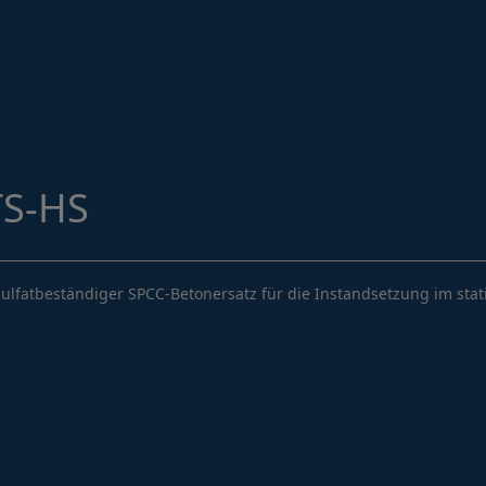
Hydrophobierungen & Imprägnierungen
Injektionssysteme
Oberflächenschutz
ombran - Unterirdische Abwassersysteme
Tunnelsysteme
TS-HS
Vergussbeton & Vergussmörtel
Menü schließen
ulfatbeständiger SPCC-Betonersatz für die Instandsetzung im stati