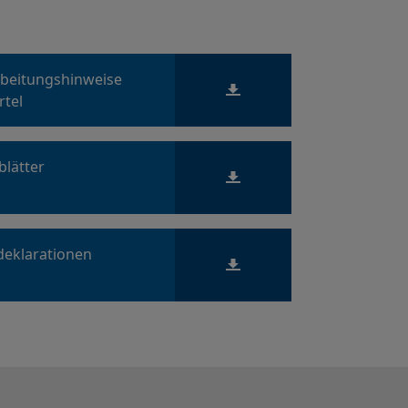
rbeitungshinweise
rtel
blätter
deklarationen