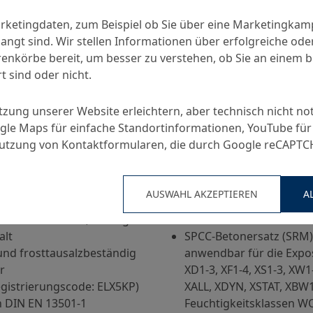
arketingdaten, zum Beispiel ob Sie über eine Marketingka
angt sind. Wir stellen Informationen über erfolgreiche ode
nkörbe bereit, um besser zu verstehen, ob Sie an einem 
t sind oder nicht.
utzung unserer Website erleichtern, aber technisch nicht no
en
Anwendungen
le Maps für einfache Standortinformationen, YouTube für
Nutzung von Kontaktformularen, die durch Google reCAPT
verarbeitbar im
Betonersatz nach ZTV-IN
ren
Abschnitt 4, Anwendung
AUSWAHL AKZEPTIEREN
A
er E-Modul, chloriddicht
dynamisch und nicht d
eies Bindemittel, niedriger
Flächen vertikal und üb
alt
SPCC-Betonersatz (SRM)
 und frosttausalzbeständig
anwendbar für die Expos
r
XD1-3, XF1-4, XS1-3, XW1
egistrierungscode: ELX5KP)
XALL, XDYN, XSTAT, XBW1
h DIN EN 13501-1
Feuchtigkeitsklassen W