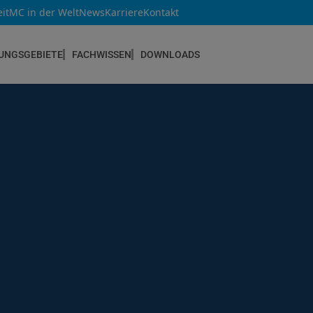
it
MC in der Welt
News
Karriere
Kontakt
UNGSGEBIETE
FACHWISSEN
DOWNLOADS
NEUBAU & INSTANDSETZUNG
Altbau & Mauerwerk
Bauteilverstärkung
Bauwerksabdichtungen
Betoninstandsetzung
Betonkosmetik
Bodenbeschichtungen
Estrichsysteme
Fugendichtstoffe