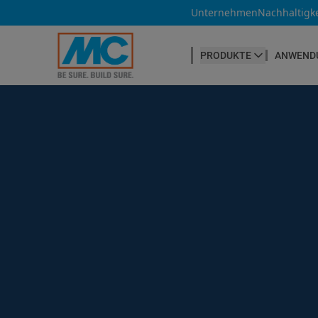
Unternehmen
Nachhaltigke
PRODUKTE
ANWEND
BETONHERSTELLUNG
Betonfasern
Produktübersicht
Betonnachbehandlung
Betontrennmittel
Betonwaren
Betonzusatzmittel