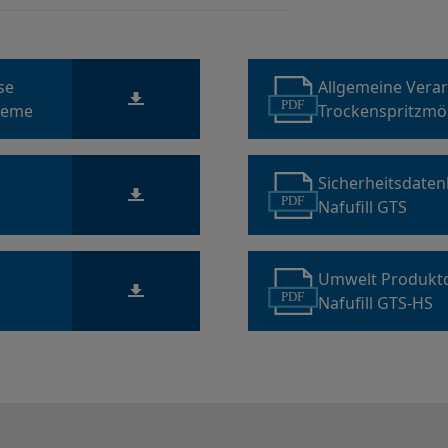
ise
Allgemeine Vera
PDF
teme
Trockenspritzmö
Sicherheitsdaten
PDF
Nafufill GTS
Umwelt Produkt
PDF
Nafufill GTS-HS