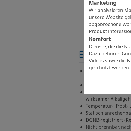
Marketing
Wir analysieren M
unsere Website gel
abgebrochene Ware
Produkt interessier
Komfort
Dienste, die die N
Eigenschaft
Dazu gehören Goog
Videos sowie die 
geschützt werden.
Kunststoffvergütet, 
Trockenspritzverfah
Schwindarm, niedrig
Tricalciumaluminatfr
wirksamer Alkaligeh
Temperatur-, frost-
Statisch anrechenba
DGNB-registriert (R
Nicht brennbar, nac