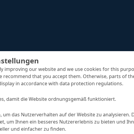
nstellungen
y improving our website and we use cookies for this purpo
e recommend that you accept them. Otherwise, parts of the
display in accordance with data protection regulations.
s, damit die Website ordnungsgemäß funktioniert.
Nafufill GTS-HS
Betonersatzprodukte
, um das Nutzerverhalten auf der Website zu analysieren. 
, um Ihnen ein besseres Nutzererlebnis zu bieten und Ihn
ller und einfacher zu finden.
SPRECHEN SIE MIT