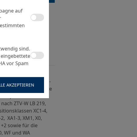
mpagne auf
r
bestimmten
twendig sind.
 eingebettete
CHA vor Spam
G, Teil 3 Massivbau,
sbereich SPCC (SRM) -
LLE AKZEPTIEREN
ynamisch beanspruchte
er Kopf
 nach ZTV-W LB 219,
itionsklassen XC1-4,
-2, XA1-3, XM1, X0,
+2 sowie für die
O, WF und WA