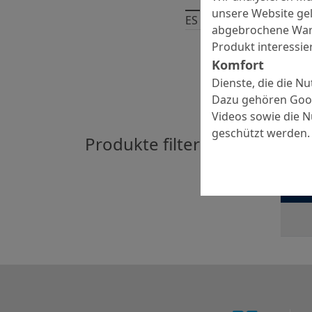
unsere Website gel
ES GIBT
2
PRODUKTE
abgebrochene Ware
Produkt interessier
Komfort
Dienste, die die N
Dazu gehören Goog
Videos sowie die 
geschützt werden.
Produkte filtern nach:
Cen
Schaum