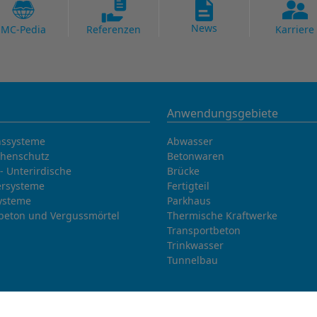
News
MC-Pedia
Referenzen
Karriere
Anwendungsgebiete
nssysteme
Abwasser
chenschutz
Betonwaren
- Unterirdische
Brücke
rsysteme
Fertigteil
ysteme
Parkhaus
beton und Vergussmörtel
Thermische Kraftwerke
Transportbeton
Trinkwasser
Tunnelbau