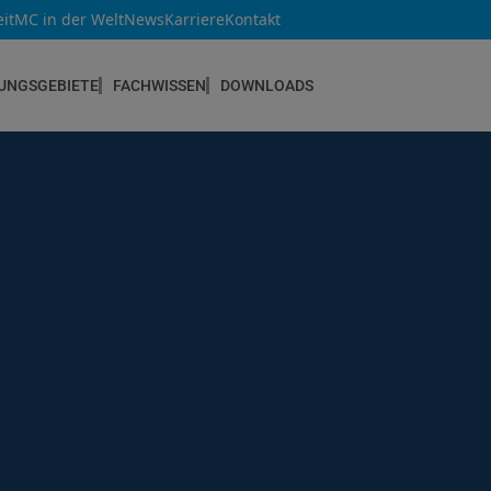
it
MC in der Welt
News
Karriere
Kontakt
UNGSGEBIETE
FACHWISSEN
DOWNLOADS
NEUBAU & INSTANDSETZUNG
Altbau & Mauerwerk
Bauteilverstärkung
Bauwerksabdichtungen
Betoninstandsetzung
Betonkosmetik
Bodenbeschichtungen
Estrichsysteme
Fugendichtstoffe