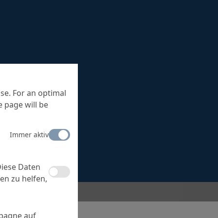
se. For an optimal
 page will be
Immer aktiv
Diese Daten
en zu helfen,
mpagne auf