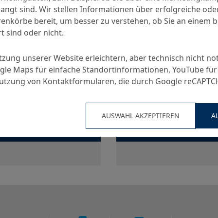
angt sind. Wir stellen Informationen über erfolgreiche ode
nkörbe bereit, um besser zu verstehen, ob Sie an einem 
t sind oder nicht.
utzung unserer Website erleichtern, aber technisch nicht no
le Maps für einfache Standortinformationen, YouTube für
Nutzung von Kontaktformularen, die durch Google reCAPT
tripor SK 120
Centripor SK 106
konzentrat
Schaumkonzentrat
AUSWAHL AKZEPTIEREN
A
VERGLEICHEN
VERGLEICHEN