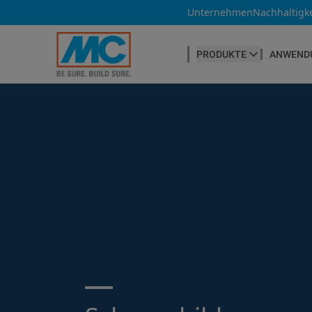
Unternehmen
Nachhaltigke
PRODUKTE
ANWEND
BETONHERSTELLUNG
Betonfasern
Produktübersicht
Betonnachbehandlung
Betontrennmittel
Betonwaren
Betonzusatzmittel
Suche ...