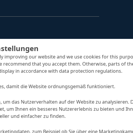
Hydrophobierungen & Imprägnierungen
Injektionssysteme
Oberflächenschutz
ombran - Unterirdische Abwassersysteme
Tunnelsysteme
nstellungen
Vergussbeton & Vergussmörtel
y improving our website and we use cookies for this purpo
e recommend that you accept them. Otherwise, parts of the
Menü schließen
display in accordance with data protection regulations.
s, damit die Website ordnungsgemäß funktioniert.
, um das Nutzerverhalten auf der Website zu analysieren. 
, um Ihnen ein besseres Nutzererlebnis zu bieten und Ihn
ller und einfacher zu finden.
haumbildner
arketingdaten, zum Beispiel ob Sie über eine Marketingka