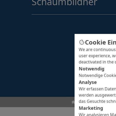
Schaumbildner
Cookie Ei
We are continuousl
user experience, w
deactivated in the 
Notwendig
Notwendige Cookie
Analyse
Wir erfassen Daten
werden ausgewertet
das Gesuchte schne
Sc
Betonzusatzmittel
Marketing
Wir analysieren M