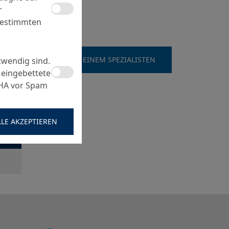
r
bestimmten
SPRECHEN SIE MIT EINEM SPEZIALISTEN
twendig sind.
 eingebettete
CHA vor Spam
LLE AKZEPTIEREN