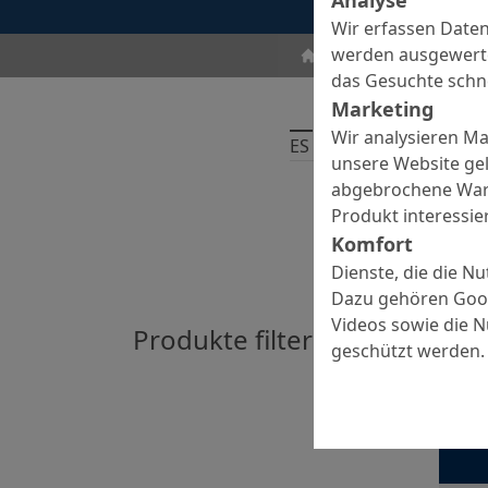
Wir erfassen Daten
werden ausgewertet
St
Betonzusatzmittel
das Gesuchte schne
Marketing
Wir analysieren M
ES GIBT
4
PRODUKTE
unsere Website gel
abgebrochene Ware
Produkt interessier
Komfort
Dienste, die die N
Dazu gehören Goog
Videos sowie die 
Produkte filtern nach:
Cen
geschützt werden.
15
Pulverfö
Unterw