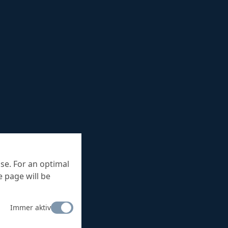
se. For an optimal
 page will be
Immer aktiv