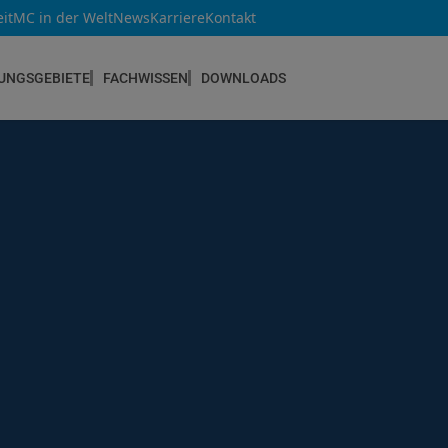
it
MC in der Welt
News
Karriere
Kontakt
UNGSGEBIETE
FACHWISSEN
DOWNLOADS
NEUBAU & INSTANDSETZUNG
Altbau & Mauerwerk
Bauteilverstärkung
Bauwerksabdichtungen
Betoninstandsetzung
Betonkosmetik
Bodenbeschichtungen
Estrichsysteme
Fugendichtstoffe