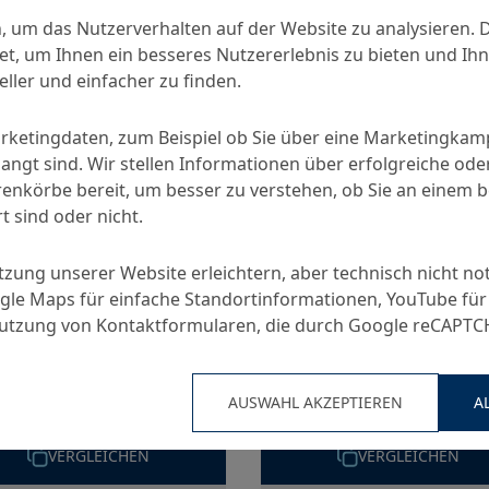
, um das Nutzerverhalten auf der Website zu analysieren. 
, um Ihnen ein besseres Nutzererlebnis zu bieten und Ihn
abilisierer
ller und einfacher zu finden.
arketingdaten, zum Beispiel ob Sie über eine Marketingka
angt sind. Wir stellen Informationen über erfolgreiche ode
nkörbe bereit, um besser zu verstehen, ob Sie an einem 
t sind oder nicht.
utzung unserer Website erleichtern, aber technisch nicht no
le Maps für einfache Standortinformationen, YouTube für
Nutzung von Kontaktformularen, die durch Google reCAPT
trament Stabi M
Centrament Stabi 
Stabilisierer auf organischer Basis
AUSWAHL AKZEPTIEREN
A
rmiger Stabilisierer für
asserbeton
VERGLEICHEN
VERGLEICHEN