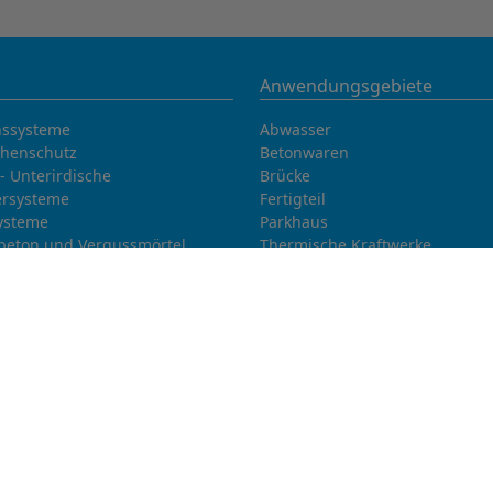
Anwendungsgebiete
nssysteme
Abwasser
chenschutz
Betonwaren
- Unterirdische
Brücke
rsysteme
Fertigteil
ysteme
Parkhaus
beton und Vergussmörtel
Thermische Kraftwerke
Transportbeton
Trinkwasser
Tunnelbau