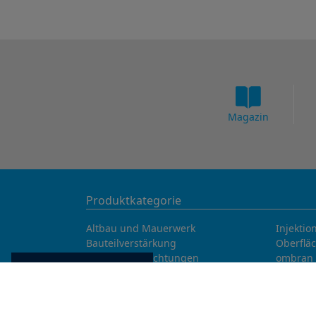
Magazin
Produktkategorie
Altbau und Mauerwerk
Injektio
Bauteilverstärkung
Oberflä
Bauwerksabdichtungen
ombran 
Cookie Einstellungen
Betonfasern
Abwasse
Betoninstandsetzung
Tunnels
Betonkosmetik
Verguss