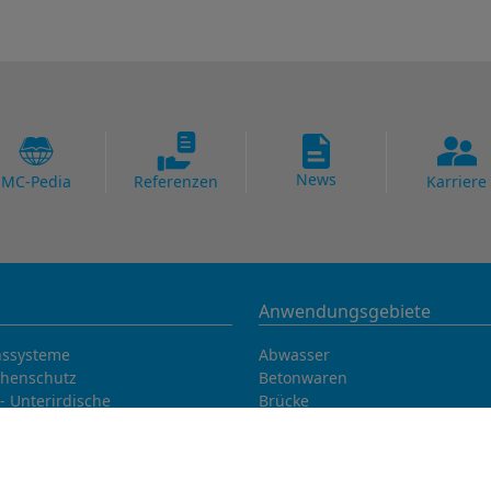
News
MC-Pedia
Referenzen
Karriere
Anwendungsgebiete
nssysteme
Abwasser
chenschutz
Betonwaren
- Unterirdische
Brücke
rsysteme
Fertigteil
ysteme
Parkhaus
beton und Vergussmörtel
Thermische Kraftwerke