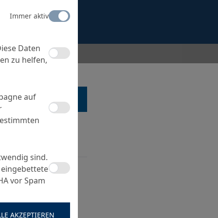
Immer aktiv
Diese Daten
en zu helfen,
mpagne auf
 EINEM SPEZIALISTEN
r
bestimmten
twendig sind.
 eingebettete
CHA vor Spam
LLE AKZEPTIEREN