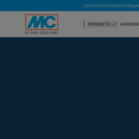
Unternehmen
Nachhaltigke
PRODUKTE
ANWEND
BETONHERSTELLUNG
Betonfasern
Produktübersicht
Betonnachbehandlung
Betontrennmittel
Betonwaren
Betonzusatzmittel