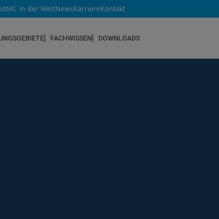
it
MC in der Welt
News
Karriere
Kontakt
UNGSGEBIETE
FACHWISSEN
DOWNLOADS
NEUBAU & INSTANDSETZUNG
Altbau & Mauerwerk
Bauteilverstärkung
Bauwerksabdichtungen
Betoninstandsetzung
Betonkosmetik
Bodenbeschichtungen
Estrichsysteme
Fugendichtstoffe