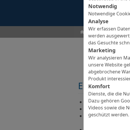
Notwendig
Notwendige Cookie
Analyse
Wir erfassen Daten
Betonzusatzmittel
St
werden ausgewertet
das Gesuchte schne
Marketing
Wir analysieren M
unsere Website gel
abgebrochene Ware
Produkt interessier
Eigenschaft
Komfort
Dienste, die die N
Dazu gehören Goog
Frei von korrosions
Videos sowie die 
Stabilisierung hochf
geschützt werden.
Verminderung der i
Beton
Verringert Sediment