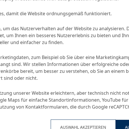
s, damit die Website ordnungsgemäß funktioniert.
, um das Nutzerverhalten auf der Website zu analysieren. 
Centrament Stabi 520
abilisierer
, um Ihnen ein besseres Nutzererlebnis zu bieten und Ihn
ller und einfacher zu finden.
arketingdaten, zum Beispiel ob Sie über eine Marketingka
SPRECHEN SIE MIT
angt sind. Wir stellen Informationen über erfolgreiche ode
nkörbe bereit, um besser zu verstehen, ob Sie an einem 
t sind oder nicht.
en
Anwendungen
utzung unserer Website erleichtern, aber technisch nicht no
le Maps für einfache Standortinformationen, YouTube für
fördernden Bestandteilen
Leichtbeton
Nutzung von Kontaktformularen, die durch Google reCAPT
ließfähiger Betone
Porenleichtbeton
nneren Reibungskräfte im
Leichtmauermörtel
Pumpbeton
AUSWAHL AKZEPTIEREN
A
ation und Bluten