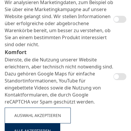
Wir analysieren Marketingdaten, zum Beispiel ob
Sie über eine Marketingkampagne auf unsere
Website gelangt sind. Wir stellen Informationen
über erfolgreiche oder abgebrochene
Warenkörbe bereit, um besser zu verstehen, ob
Sie an einem bestimmten Produkt interessiert
sind oder nicht.
MC-DUR ChemProtect
Komfort
Dienste, die die Nutzung unserer Website
AS
erleichtern, aber technisch nicht notwendig sind.
Suche ...
Dazu gehören Google Maps für einfache
Standortinformationen, YouTube für
eingebettete Videos sowie die Nutzung von
Chemikalienbeständige, rissüberbrückende, ableitfähige
Kontaktformularen, die durch Google
Epoxidharzbeschichtung mit erhöhter Verschleißfestigkeit
reCAPTCHA vor Spam geschützt werden.
AUSWAHL AKZEPTIEREN
ALLE AKZEPTIEREN