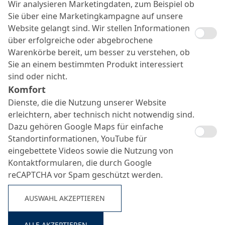
Wir analysieren Marketingdaten, zum Beispiel ob
Sie über eine Marketingkampagne auf unsere
Website gelangt sind. Wir stellen Informationen
über erfolgreiche oder abgebrochene
Warenkörbe bereit, um besser zu verstehen, ob
Sie an einem bestimmten Produkt interessiert
sind oder nicht.
Komfort
Dienste, die die Nutzung unserer Website
erleichtern, aber technisch nicht notwendig sind.
Dazu gehören Google Maps für einfache
MC-DUR TopSpeed M
Standortinformationen, YouTube für
Suche ...
eingebettete Videos sowie die Nutzung von
Kontaktformularen, die durch Google
reCAPTCHA vor Spam geschützt werden.
Schnelle, matt-transparente und feuchteverträgliche
Rollversiegelung
AUSWAHL AKZEPTIEREN
ALLE AKZEPTIEREN