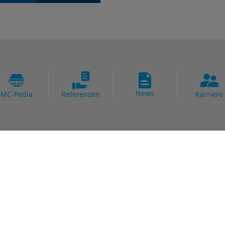
News
MC-Pedia
Referenzen
Karriere
Anwendungsgebiete
nssysteme
Abwasser
chenschutz
Betonwaren
- Unterirdische
Brücke
rsysteme
Fertigteil
ysteme
Parkhaus