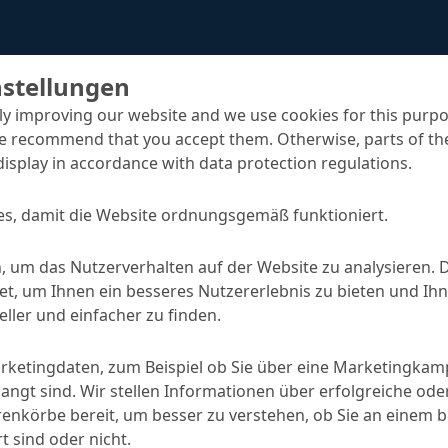
nstellungen
y improving our website and we use cookies for this purpo
e recommend that you accept them. Otherwise, parts of the
display in accordance with data protection regulations.
s, damit die Website ordnungsgemäß funktioniert.
MC-DUR VS NR3
n
Versiegelungen
, um das Nutzerverhalten auf der Website zu analysieren. 
, um Ihnen ein besseres Nutzererlebnis zu bieten und Ihn
ller und einfacher zu finden.
SPRECHEN SIE MIT
arketingdaten, zum Beispiel ob Sie über eine Marketingka
angt sind. Wir stellen Informationen über erfolgreiche ode
nkörbe bereit, um besser zu verstehen, ob Sie an einem 
en
Anwendungen
t sind oder nicht.