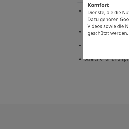
Komfort
Zweikomponentige, l
Dienste, die die N
Epoxidharzversiegel
Dazu gehören Goog
Kühlturmbau
Videos sowie die 
Hohe Diffusionswid
geschützt werden.
Wasserdampf und S
Gute Beständigkeit 
Laugen und Salzlös
Streich-, roll und spr