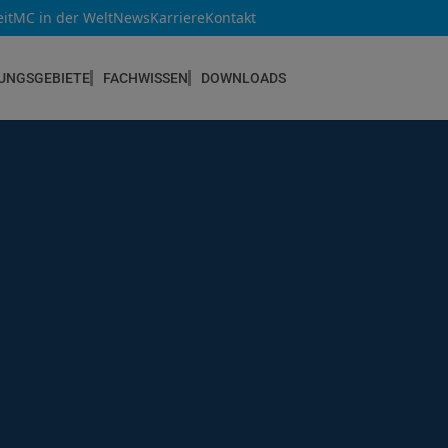
it
MC in der Welt
News
Karriere
Kontakt
UNGSGEBIETE
FACHWISSEN
DOWNLOADS
NEUBAU & INSTANDSETZUNG
Altbau & Mauerwerk
Bauteilverstärkung
Bauwerksabdichtungen
Betoninstandsetzung
Betonkosmetik
Bodenbeschichtungen
Estrichsysteme
Fugendichtstoffe