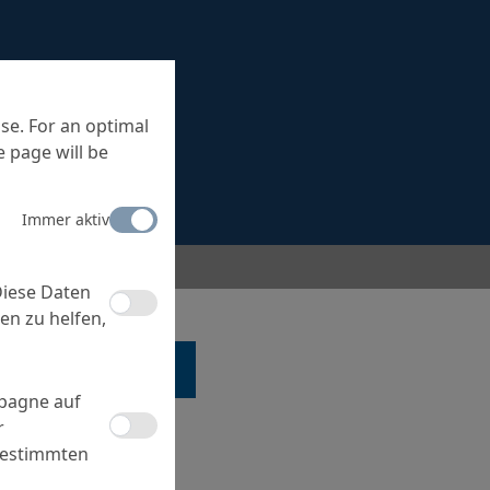
se. For an optimal
 page will be
Immer aktiv
Diese Daten
en zu helfen,
 EINEM SPEZIALISTEN
mpagne auf
r
bestimmten