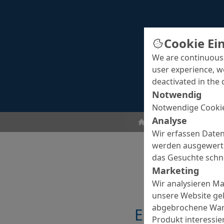
Cookie Ei
We are continuousl
user experience, w
deactivated in the 
Notwendig
Notwendige Cookie
Analyse
Bodenbeschichtunge
Wir erfassen Daten
werden ausgewertet
das Gesuchte schne
Marketing
Wir analysieren M
unsere Website gel
abgebrochene Ware
Eigenschaft
Produkt interessier