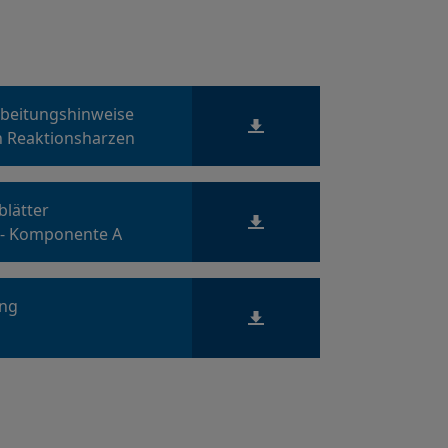
rbeitungshinweise
n Reaktionsharzen
blätter
 - Komponente A
ung