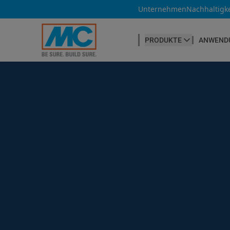
Unternehmen
Nachhaltigke
PRODUKTE
ANWEND
BETONHERSTELLUNG
Betonfasern
Produktübersicht
Betonnachbehandlung
Betontrennmittel
Betonwaren
Betonzusatzmittel