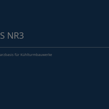
Hydrophobierungen & Imprägnierungen
Injektionssysteme
Oberflächenschutz
ombran - Unterirdische Abwassersysteme
S NR3
Tunnelsysteme
Vergussbeton & Vergussmörtel
harzbasis für Kühlturmbauwerke
Menü schließen