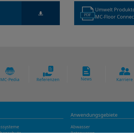
Umwelt Produkt
PDF
MC-Floor Connec
News
MC-Pedia
Referenzen
Karriere
Anwendungsgebiete
nssysteme
Abwasser
chenschutz
Betonwaren