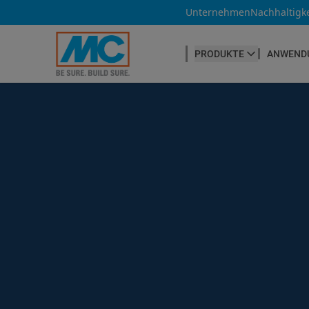
Unternehmen
Nachhaltigke
PRODUKTE
ANWEND
BETONHERSTELLUNG
Betonfasern
Produktübersicht
Betonnachbehandlung
Betontrennmittel
Betonwaren
Betonzusatzmittel