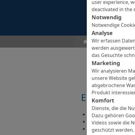
user experience, w
deactivated in the 
Notwendig
Notwendige Cookie
Analyse
Wir erfassen Daten
Fugendichtstoffe
Fug
werden ausgewertet
das Gesuchte schne
Marketing
Wir analysieren M
unsere Website gel
abgebrochene Ware
Produkt interessier
Eigenschaft
Komfort
Dienste, die die N
Hohe Klebkraft
Dazu gehören Goog
Elegante Verarbeitu
Videos sowie die 
Standfest
geschützt werden.