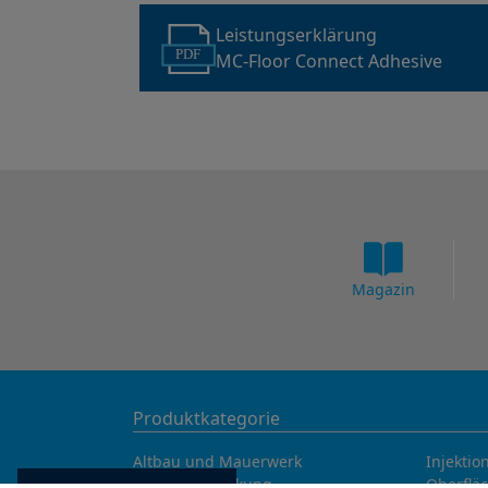
Leistungserklärung
PDF
MC-Floor Connect Adhesive
Magazin
Produktkategorie
Altbau und Mauerwerk
Injektio
Bauteilverstärkung
Oberflä