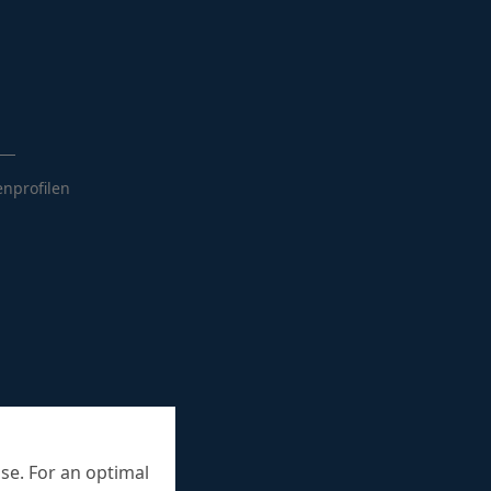
enprofilen
se. For an optimal