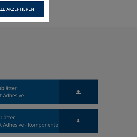
LLE AKZEPTIEREN
nblätter
t Adhesive
blätter
t Adhesive - Komponente B