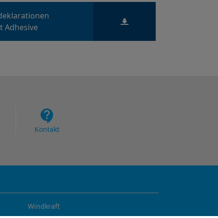
deklarationen
t Adhesive
Kontakt
Windkraft