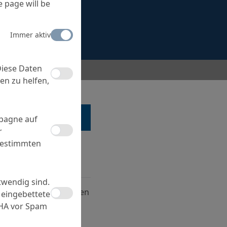
 page will be
Immer aktiv
Diese Daten
en zu helfen,
 EINEM SPEZIALISTEN
mpagne auf
r
bestimmten
twendig sind.
 Connect Fugenprofilen
 eingebettete
narien: Inhalation
CHA vor Spam
g