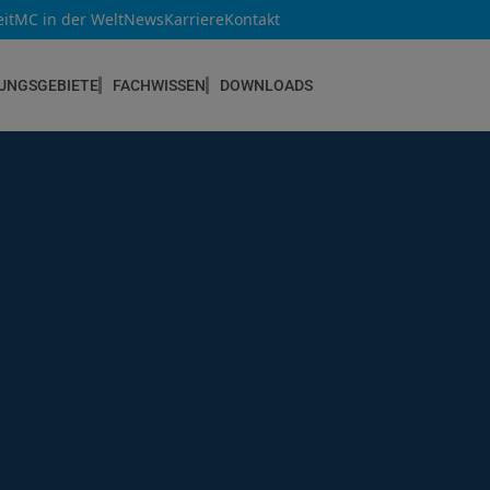
it
MC in der Welt
News
Karriere
Kontakt
UNGSGEBIETE
FACHWISSEN
DOWNLOADS
NEUBAU & INSTANDSETZUNG
Altbau & Mauerwerk
Bauteilverstärkung
Bauwerksabdichtungen
Betoninstandsetzung
Betonkosmetik
Bodenbeschichtungen
Estrichsysteme
Fugendichtstoffe