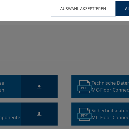
ständigkeit
AUSWAHL AKZEPTIEREN
A
ise
Technische Date
PDF
en
MC-Floor Connec
Sicherheitsdaten
PDF
omponente A
MC-Floor Connec