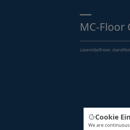
Suche ...
MC-Floor 
Lösemittelfreier, standf
Cookie Ei
We are continuousl