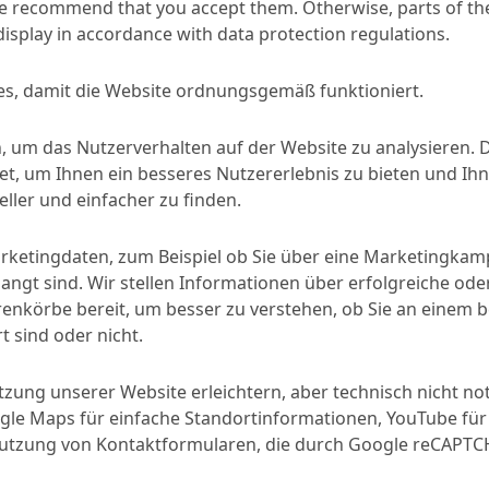
e recommend that you accept them. Otherwise, parts of the
display in accordance with data protection regulations.
s, damit die Website ordnungsgemäß funktioniert.
, um das Nutzerverhalten auf der Website zu analysieren. 
MC-Floor Connect Adhesive
enprofile
, um Ihnen ein besseres Nutzererlebnis zu bieten und Ihn
ller und einfacher zu finden.
SPRECHEN SIE MIT
arketingdaten, zum Beispiel ob Sie über eine Marketingka
angt sind. Wir stellen Informationen über erfolgreiche ode
nkörbe bereit, um besser zu verstehen, ob Sie an einem 
t sind oder nicht.
en
Anwendungen
utzung unserer Website erleichtern, aber technisch nicht no
Verkleben von MC-Floor
le Maps für einfache Standortinformationen, YouTube für
ng
REACH-bewertete Exp.sze
Nutzung von Kontaktformularen, die durch Google reCAPT
periodisch, Verarbeitun