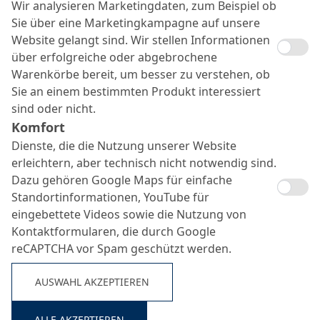
Wir analysieren Marketingdaten, zum Beispiel ob
Sie über eine Marketingkampagne auf unsere
Website gelangt sind. Wir stellen Informationen
über erfolgreiche oder abgebrochene
Warenkörbe bereit, um besser zu verstehen, ob
Sie an einem bestimmten Produkt interessiert
sind oder nicht.
Komfort
Dienste, die die Nutzung unserer Website
erleichtern, aber technisch nicht notwendig sind.
MC-Fastpack 1264
Dazu gehören Google Maps für einfache
compact
Standortinformationen, YouTube für
Suche ...
eingebettete Videos sowie die Nutzung von
Kontaktformularen, die durch Google
reCAPTCHA vor Spam geschützt werden.
Kraftschlüssig verbindendes und abdichtendes
Injektionsharz
AUSWAHL AKZEPTIEREN
ALLE AKZEPTIEREN