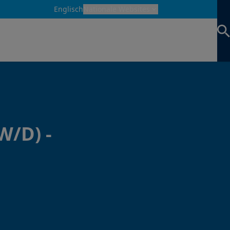
Englisch
Nationale Websites
ormular
/D) -