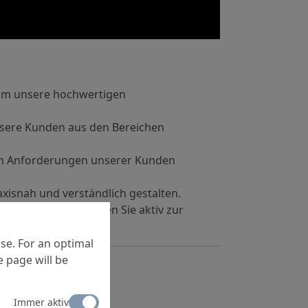
 um unsere hochwertigen
nsere Kunden aus den Bereichen
hen Anforderungen unserer Kunden
xisnah und verständlich gestalten.
der Praxis – so tragen Sie aktiv zur
se. For an optimal
 page will be
Immer aktiv