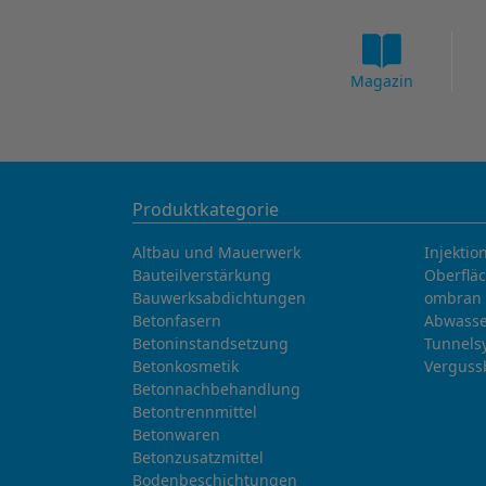
Magazin
Produktkategorie
Altbau und Mauerwerk
Injektio
Bauteilverstärkung
Oberflä
Bauwerksabdichtungen
ombran 
Betonfasern
Abwasse
Betoninstandsetzung
Tunnels
Betonkosmetik
Verguss
Betonnachbehandlung
Betontrennmittel
Betonwaren
Betonzusatzmittel
Bodenbeschichtungen