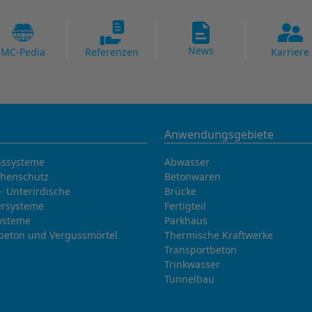
News
MC-Pedia
Referenzen
Karriere
Anwendungsgebiete
nssysteme
Abwasser
chenschutz
Betonwaren
- Unterirdische
Brücke
rsysteme
Fertigteil
ysteme
Parkhaus
beton und Vergussmörtel
Thermische Kraftwerke
Transportbeton
Trinkwasser
Tunnelbau