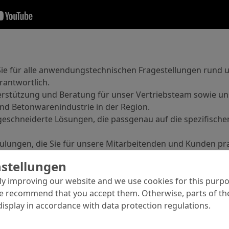
ie für alle anwendungstechnischen Fragestellungen rund
rantwortlich.
erstützung und Beratung für unser Vertriebsteam sowie u
und Betonwarenindustrie in der Region.
geschneiderte Lösungen, die passgenau auf die spezifisc
hulungen, die Sie für unsere Mitarbeitenden und Kunden pra
ntwicklung neuer Produkte mit und erproben diese direkt in 
nstellungen
bei.
y improving our website and we use cookies for this purpo
e recommend that you accept them. Otherwise, parts of the
display in accordance with data protection regulations.
sche Ausbildung