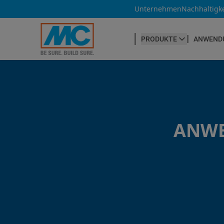
Unternehmen
Nachhaltigke
Der Ko
PRODUKTE
ANWEND
anzuze
BETONHERSTELLUNG
Betonfasern
Produktübersicht
Betonnachbehandlung
ANWE
Betontrennmittel
Betonwaren
Betonzusatzmittel