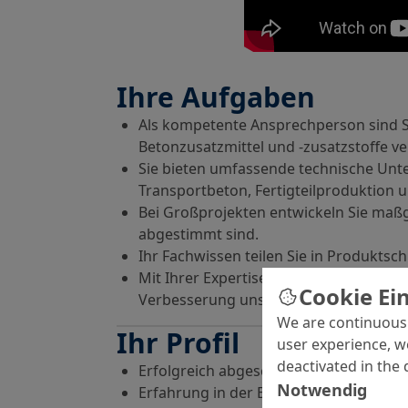
Ihre Aufgaben
Als kompetente Ansprechperson sind S
Betonzusatzmittel und -zusatzstoffe ve
Sie bieten umfassende technische Unt
Transportbeton, Fertigteilproduktion 
Bei Großprojekten entwickeln Sie maß
abgestimmt sind.
Ihr Fachwissen teilen Sie in Produktsc
Mit Ihrer Expertise wirken Sie an der E
Cookie Ei
Verbesserung unserer Produktpalette 
We are continuousl
Ihr Profil
user experience, w
deactivated in the 
Erfolgreich abgeschlossene bautechni
Notwendig
Erfahrung in der Betontechnologie