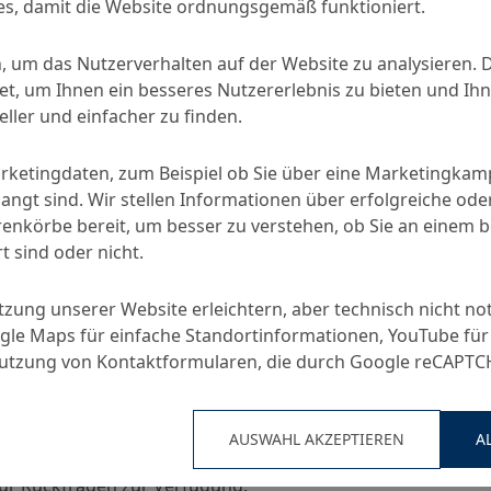
s, damit die Website ordnungsgemäß funktioniert.
eraten und an Reisetätigkeiten
en mit ausgeprägter Serviceorientierung
und ergebnisorientiertes Arbeiten
, um das Nutzerverhalten auf der Website zu analysieren. 
, um Ihnen ein besseres Nutzererlebnis zu bieten und Ihn
ller und einfacher zu finden.
ngeführten Unternehmens mit denen eines global wachsende
arketingdaten, zum Beispiel ob Sie über eine Marketingka
angt sind. Wir stellen Informationen über erfolgreiche ode
viel Raum für Eigeninitiative und Gestaltungsfreiheit
nkörbe bereit, um besser zu verstehen, ob Sie an einem 
aubsgeld, jährliche Einmalzahlung in Höhe eines Monatsgeh
t sind oder nicht.
rch Gleitzeit und 30 Tage Urlaub
inarbeitung mit Unterstützung von Mentoren, systemati
utzung unserer Website erleichtern, aber technisch nicht no
chkeiten mit internen Wechseln und Auslandsaufenthalten
le Maps für einfache Standortinformationen, YouTube für
te Benefits-Portal sowie Angebote bei FitX und EGYM Well
Nutzung von Kontaktformularen, die durch Google reCAPT
ssersysteme im Service-Center
ie erfolgreich wachsen.
AUSWAHL AKZEPTIEREN
A
DF-Format
(insbesondere Lebenslauf und Gehaltsvorstell
für Rückfragen zur Verfügung.