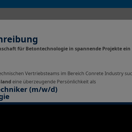
Hydrophobierungen & Imprägnierungen
Injektionssysteme
Oberflächenschutz
ombran - Unterirdische Abwassersysteme
hreibung
Tunnelsysteme
nschaft für Betontechnologie in spannende Projekte ein 
Vergussbeton & Vergussmörtel
Menü schließen
echnischen Vertriebsteams im Bereich Conrete Industry su
hland
eine überzeugende Persönlichkeit als
chniker
(m/w/d)
gie