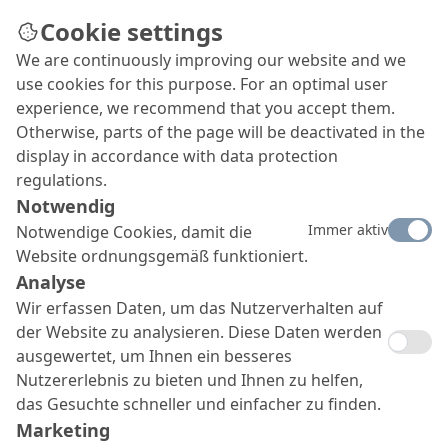
Cookie settings
We are continuously improving our website and we
Ausbildung bei MC in
use cookies for this purpose. For an optimal user
Bottrop
experience, we recommend that you accept them.
Otherwise, parts of the page will be deactivated in the
Sie sind auf der Suche nach einer interessanten
display in accordance with data protection
und abwechslungsreichen Ausbildung, bei der Sie
regulations.
über sich selbst hinauswachsen können?
Notwendig
Immer aktiv
Notwendige Cookies, damit die
Website ordnungsgemäß funktioniert.
Analyse
Wir erfassen Daten, um das Nutzerverhalten auf
der Website zu analysieren. Diese Daten werden
ausgewertet, um Ihnen ein besseres
Nutzererlebnis zu bieten und Ihnen zu helfen,
das Gesuchte schneller und einfacher zu finden.
Marketing