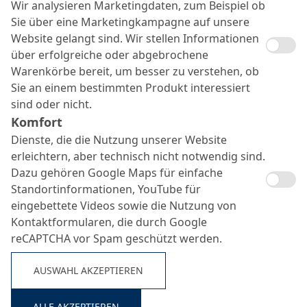
Wir analysieren Marketingdaten, zum Beispiel ob
Sie über eine Marketingkampagne auf unsere
Website gelangt sind. Wir stellen Informationen
über erfolgreiche oder abgebrochene
Warenkörbe bereit, um besser zu verstehen, ob
Sie an einem bestimmten Produkt interessiert
sind oder nicht.
Komfort
Fragen & Antworten
Dienste, die die Nutzung unserer Website
erleichtern, aber technisch nicht notwendig sind.
Dazu gehören Google Maps für einfache
Fragen & Antworten
Standortinformationen, YouTube für
eingebettete Videos sowie die Nutzung von
Sie haben Fragen rund um unsere Ausbildungsplätze
Kontaktformularen, die durch Google
in Bottrop oder zum Schülerpraktikum bei der MC?
reCAPTCHA vor Spam geschützt werden.
Hier finden Sie die Antworten auf häufig gestellte
Fragen zum Bewerbungsverfahren, zu
AUSWAHL AKZEPTIEREN
Schülerpraktika, zum Ausbildungsablauf und
ausbildungsintegriertem Studium sowie zum Thema
ALLE AKZEPTIEREN