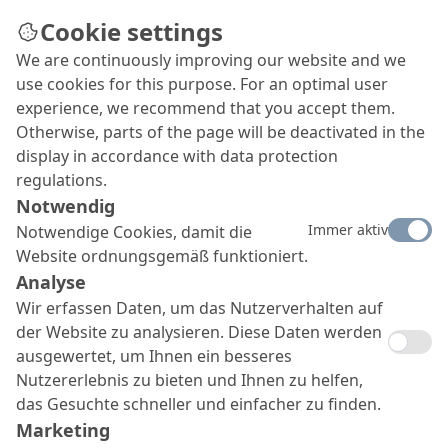
Cookie settings
We are continuously improving our website and we
Betonzusatzmittel in der
use cookies for this purpose. For an optimal user
Praxis
experience, we recommend that you accept them.
Otherwise, parts of the page will be deactivated in the
Betonzusatzmittel sind aus der modernen
display in accordance with data protection
Betontechnologie nicht mehr wegzudenken. Sie
regulations.
haben der Betonbauweise den Weg in neue
Notwendig
Einsatzbereiche geebnet und in vielen Bereichen
Immer aktiv
Notwendige Cookies, damit die
die Bauweise wirtschaftlicher gemacht. Oft
Website ordnungsgemäß funktioniert.
werden Betonzusatzmittel aber auch für
Analyse
Probleme im Betonbau verantwortlich gemacht:
meist voreilig.
Wir erfassen Daten, um das Nutzerverhalten auf
der Website zu analysieren. Diese Daten werden
ausgewertet, um Ihnen ein besseres
Nutzererlebnis zu bieten und Ihnen zu helfen,
das Gesuchte schneller und einfacher zu finden.
Marketing