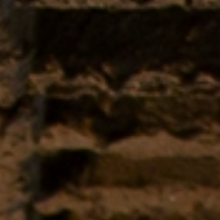
Hydrophobierungen & Imprägnierungen
Injektionssysteme
Oberflächenschutz
ombran - Unterirdische Abwassersysteme
Tunnelsysteme
Vergussbeton & Vergussmörtel
Menü schließen