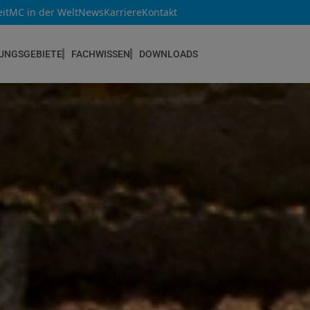
it
MC in der Welt
News
Karriere
Kontakt
UNGSGEBIETE
FACHWISSEN
DOWNLOADS
NEUBAU & INSTANDSETZUNG
Altbau & Mauerwerk
Bauteilverstärkung
Bauwerksabdichtungen
Betoninstandsetzung
Betonkosmetik
Bodenbeschichtungen
Estrichsysteme
Fugendichtstoffe