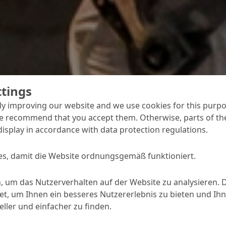
ttings
y improving our website and we use cookies for this purpo
e recommend that you accept them. Otherwise, parts of the
display in accordance with data protection regulations.
standsetzung
s, damit die Website ordnungsgemäß funktioniert.
dsetzung die Wiederherstellung des Korrosionsschutzes d
, um das Nutzerverhalten auf der Website zu analysieren. 
 oder der Brandschutz im Vordergrund steht, mit den PCC-
, um Ihnen ein besseres Nutzererlebnis zu bieten und Ihn
er MC meistern Sie jede Herausforderung!
ller und einfacher zu finden.