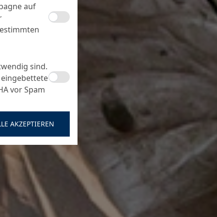
mpagne auf
r
bestimmten
twendig sind.
 eingebettete
CHA vor Spam
LLE AKZEPTIEREN