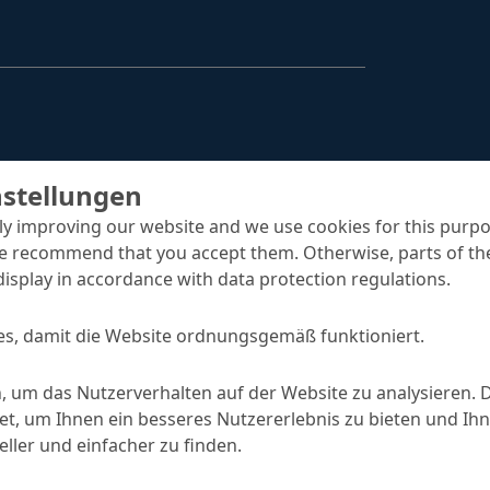
Hydrophobierungen & Imprägnierungen
Injektionssysteme
Oberflächenschutz
ombran - Unterirdische Abwassersysteme
Tunnelsysteme
nstellungen
Vergussbeton & Vergussmörtel
y improving our website and we use cookies for this purpo
e recommend that you accept them. Otherwise, parts of the
Menü schließen
display in accordance with data protection regulations.
s, damit die Website ordnungsgemäß funktioniert.
, um das Nutzerverhalten auf der Website zu analysieren. 
, um Ihnen ein besseres Nutzererlebnis zu bieten und Ihn
ller und einfacher zu finden.
rundierungen