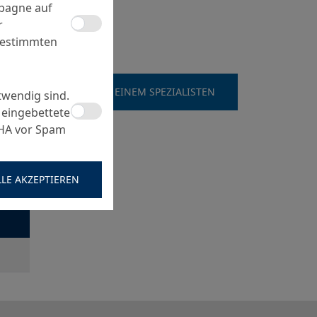
mpagne auf
r
bestimmten
SPRECHEN SIE MIT EINEM SPEZIALISTEN
twendig sind.
 eingebettete
CHA vor Spam
LLE AKZEPTIEREN