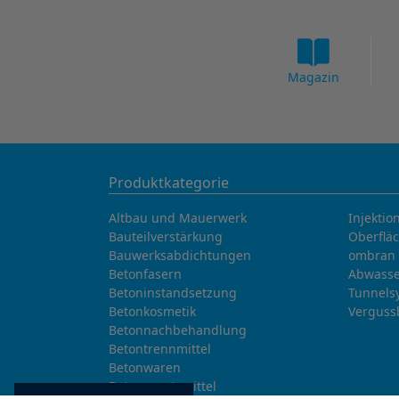
Magazin
Produktkategorie
Altbau und Mauerwerk
Injektio
Bauteilverstärkung
Oberflä
Bauwerksabdichtungen
ombran 
Betonfasern
Abwasse
Betoninstandsetzung
Tunnels
Betonkosmetik
Verguss
Betonnachbehandlung
Betontrennmittel
Betonwaren
Betonzusatzmittel