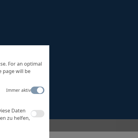
se. For an optimal
 page will be
Immer aktiv
Diese Daten
en zu helfen,