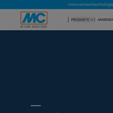
Unternehmen
Nachhaltigke
PRODUKTE
ANWEND
BETONHERSTELLUNG
Betonfasern
Produktübersicht
Betonnachbehandlung
Betontrennmittel
Betonwaren
Betonzusatzmittel
Suche ...