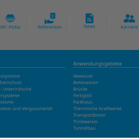
News
MC-Pedia
Referenzen
Karriere
Anwendungsgebiete
nssysteme
Abwasser
chenschutz
Betonwaren
- Unterirdische
Brücke
rsysteme
Fertigteil
ysteme
Parkhaus
beton und Vergussmörtel
Thermische Kraftwerke
Transportbeton
Trinkwasser
Tunnelbau