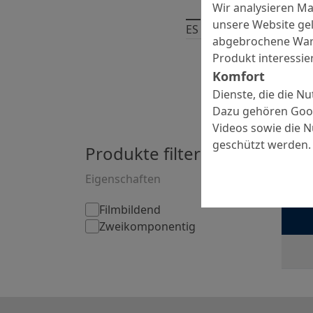
Wir analysieren M
unsere Website gel
ES GIBT
2
PRODUKTE
abgebrochene Ware
Produkt interessier
Komfort
Dienste, die die N
Dazu gehören Goog
Videos sowie die 
geschützt werden.
Produkte filtern nach:
MC-
Gebrauc
Eigenschaften
Filmbildend
Zweikomponentig