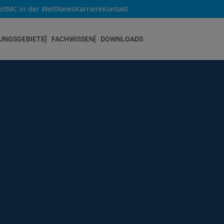
it
MC in der Welt
News
Karriere
Kontakt
UNGSGEBIETE
FACHWISSEN
DOWNLOADS
NEUBAU & INSTANDSETZUNG
Altbau & Mauerwerk
Bauteilverstärkung
Bauwerksabdichtungen
Betoninstandsetzung
Betonkosmetik
Bodenbeschichtungen
Estrichsysteme
Fugendichtstoffe