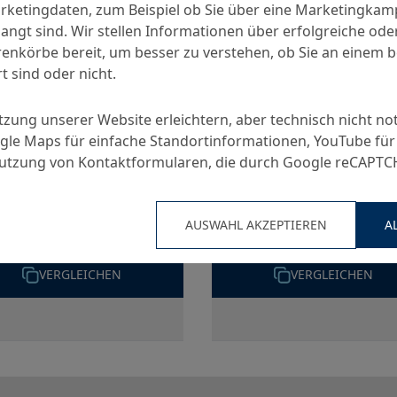
arketingdaten, zum Beispiel ob Sie über eine Marketingka
angt sind. Wir stellen Informationen über erfolgreiche ode
nkörbe bereit, um besser zu verstehen, ob Sie an einem 
t sind oder nicht.
utzung unserer Website erleichtern, aber technisch nicht no
le Maps für einfache Standortinformationen, YouTube für
Nutzung von Kontaktformularen, die durch Google reCAPT
Color Primer
MC-PowerPro
hsfertige Grundierung
HCRprimer
AUSWAHL AKZEPTIEREN
A
Grundierung
VERGLEICHEN
VERGLEICHEN