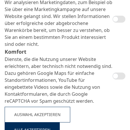
Wir analysieren Marketingdaten, zum Beispiel ob
Sie über eine Marketingkampagne auf unsere
Website gelangt sind. Wir stellen Informationen
über erfolgreiche oder abgebrochene
Warenkörbe bereit, um besser zu verstehen, ob
Sie an einem bestimmten Produkt interessiert
sind oder nicht.
Komfort
Dienste, die die Nutzung unserer Website
Konudur Flexfit
erleichtern, aber technisch nicht notwendig sind.
Dazu gehören Google Maps für einfache
Suche ...
Standortinformationen, YouTube für
eingebettete Videos sowie die Nutzung von
Reaktionsharz-Spachtelmasse zur flexiblen Anbindung von
Kontaktformularen, die durch Google
vor Ort härtenden Schlauchlinern an Schächte
reCAPTCHA vor Spam geschützt werden.
AUSWAHL AKZEPTIEREN
ALLE AKZEPTIEREN